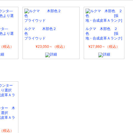
ンタ―
ルクマ 木部色２
ルクマ 木部色 ２
色より選
色
色 [張
プライウッド
地・合成皮革Ａランク]
0～（税込）
¥23,050～（税込）
¥27,860～（税込）
ンター 木
り選択
成皮革Ａラ
0～（税込）