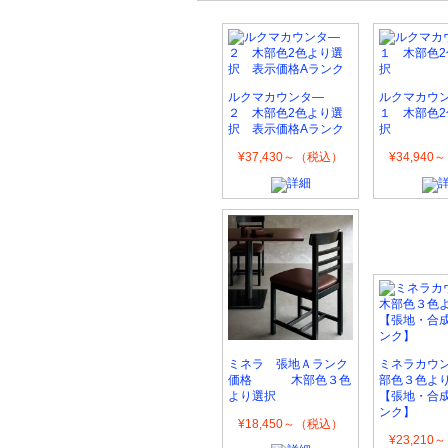
ルクマカウンタ―
ルクマカウ
２ 木部色2色より選
１ 木部色2
択 表示価格Aランク
択
¥37,430～（税込）
¥34,94
ミネラ 張地Ａランク
ミネラカウ
価格 木部色３色
部色３色よ
より選択
【張地・合
ンク】
¥18,450～（税込）
¥23,21