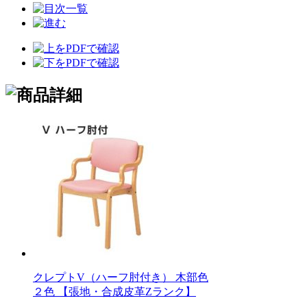
クレプトV（ハーフ肘付き） 木部色
２色 【張地・合成皮革Zランク】