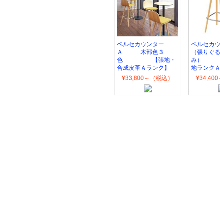
ペルセカウンター
ペルセカ
Ａ 木部色３
（張りぐ
色 【張地・
み
合成皮革Ａランク】
地ランク
¥33,800～（税込）
¥34,4