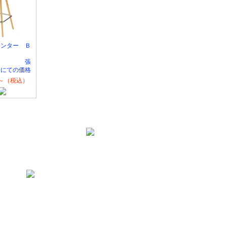
ウンター Ｂ
る
） 張
Ａにての価格
00～（税込）